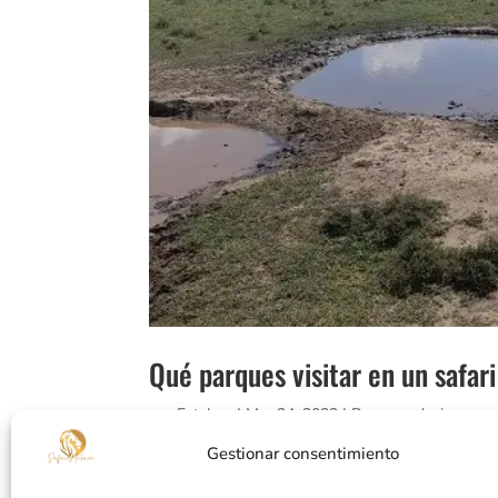
Qué parques visitar en un safar
por
Esteban
|
Mar 24, 2023
|
Recomendaciones
Gestionar consentimiento
PARQUES MÁS IMPORTANTES QUE VER EN KENIA 
pregunta es: ¿Que parques visitar en Kenia?.