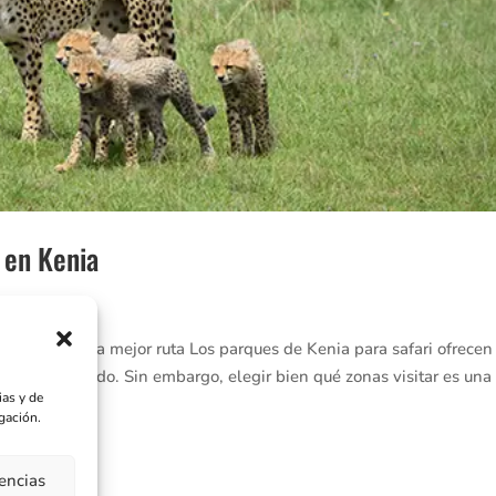
i en Kenia
 para elegir la mejor ruta Los parques de Kenia para safari ofrecen
leza del mundo. Sin embargo, elegir bien qué zonas visitar es una
as y de
gación.
rencias