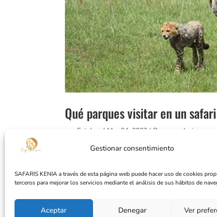
Qué parques visitar en un safar
por
Esteban
|
Mar 24, 2023
|
Recomendaciones
Gestionar consentimiento
Qué parques visitar en un safari en Kenia: guía
algunas de las mejores experiencias de natura
SAFARIS KENIA a través de esta página web puede hacer uso de cookies propi
las decisiones más importantes a la...
terceros para mejorar los servicios mediante el análisis de sus hábitos de nave
Aceptar
Denegar
Ver prefe