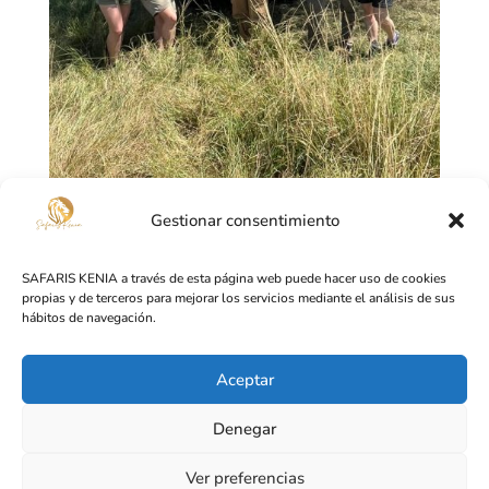
Gestionar consentimiento
Qué ropa llevar en un safari en Kenia
por
Esteban
|
Jul 9, 2024
|
Recomendaciones
SAFARIS KENIA a través de esta página web puede hacer uso de cookies
Qué ropa llevar en un safari en Kenia A la hora de
propias y de terceros para mejorar los servicios mediante el análisis de sus
hábitos de navegación.
viajar a Kenia, una de las preguntas que más nos
hacen es qué ropa llevar en un safari en Kenia. Al
fin y al cabo a veces tendemos a pensar en el calor
Aceptar
desértico de África, pero no todos los paises son así
Denegar
y las ideas...
Ver preferencias