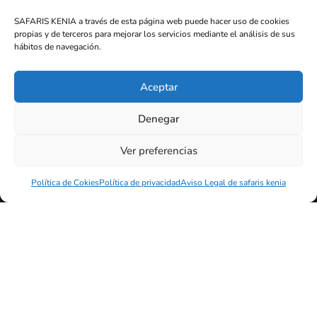
SAFARIS KENIA a través de esta página web puede hacer uso de cookies
propias y de terceros para mejorar los servicios mediante el análisis de sus
hábitos de navegación.
Aceptar
Denegar
Avisos Legales
Ver preferencias
Avisos Legales
W
Política de Cokies
Política de privacidad
Aviso Legal de safaris kenia
Política de Privacidad
W
Política de Cookies
W
Declaración de Accesibilidad
W
Contáctanos
info@safariskenia.com
